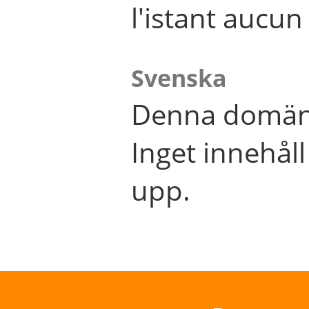
l'istant aucu
Svenska
Denna domän 
Inget innehål
upp.